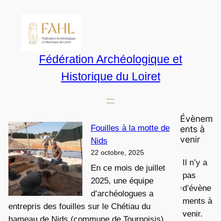
Aller
au
contenu
Fédération Archéologique et
Historique du Loiret
Évènem
Fouilles à la motte de
ents à
venir
Nids
22 octobre, 2025
Il n’y a
En ce mois de juillet
pas
2025, une équipe
d’évène
d’archéologues a
N
ments à
entrepris des fouilles sur le Chétiau du
o
venir.
hameau de Nids (commune de Tournoisis).
t